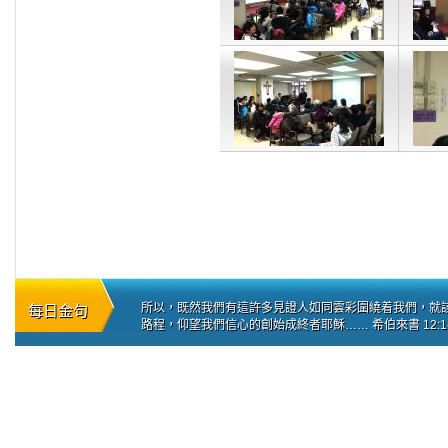
所以，既然我們有這許多見證人如同雲彩圍繞着我們，就
每日金句
路程，仰望我們信心的創始成終者耶穌…… 希伯來書 12:1-