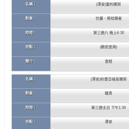
名稱：
(澤安)愛約團契
對象：
伉儷、將結婚者
時間：
第三週六 晚上6:30
地點：
(歡迎查詢)
簡介：
查經
名稱：
(澤安)約書亞福音團契
對象：
職青
時間：
第三週主日 下午1:30
地點：
澤安