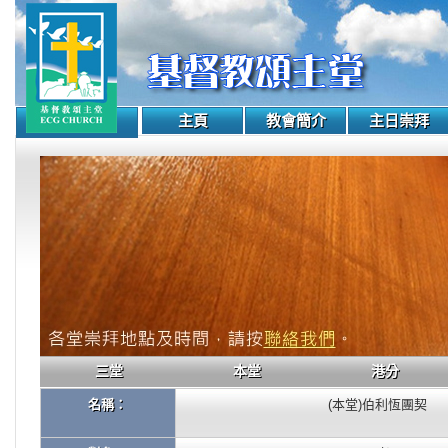
主頁
教會簡介
主日崇拜
三堂
本堂
港分
名稱：
(本堂)伯利恆團契