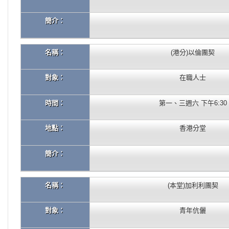
簡介：
名稱：
(港分)以倫團契
對象：
在職人士
時間：
第一、三週六 下午6:30
地點：
香港分堂
簡介：
名稱：
(本堂)加利利團契
對象：
青年伉儷