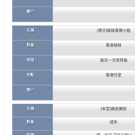
簡介：
名稱：
(港分)姊妹喜樂小組
對象：
單身姊妹
時間：
兩月一次崇拜後
地點：
香港分堂
簡介：
名稱：
(本堂)錫安團契
對象：
成年