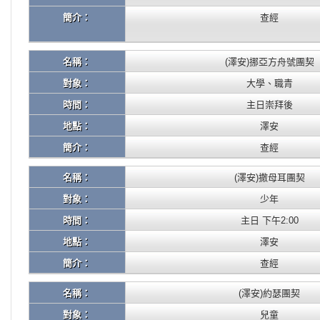
簡介：
查經
名稱：
(澤安)挪亞方舟號團契
對象：
大學、職青
時間：
主日崇拜後
地點：
澤安
簡介：
查經
名稱：
(澤安)撒母耳團契
對象：
少年
時間：
主日 下午2:00
地點：
澤安
簡介：
查經
名稱：
(澤安)約瑟團契
對象：
兒童