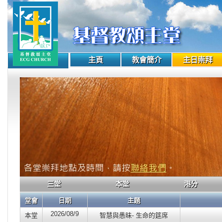
主頁
教會簡介
主日崇拜
三堂
本堂
港分
堂會
日期
主題
2026/08/9
本堂
智慧與愚昧- 生命的筵席